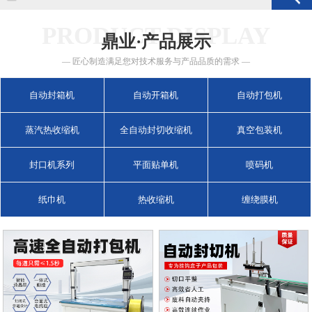
PRODUCT DISPLAY
鼎业·产品展示
— 匠心制造满足您对技术服务与产品品质的需求 —
自动封箱机
自动开箱机
自动打包机
蒸汽热收缩机
全自动封切收缩机
真空包装机
封口机系列
平面贴单机
喷码机
纸巾机
热收缩机
缠绕膜机