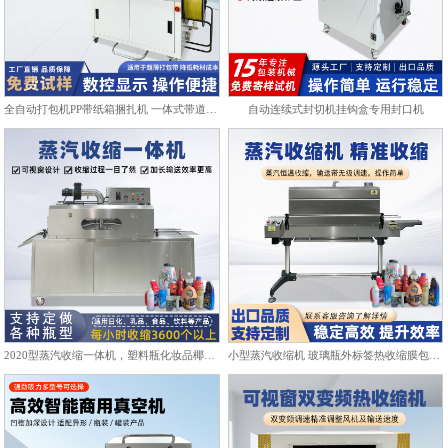
全自动打包机PP带纸箱捆扎机 一体式带道设计自动上带穿带
自动连续式封切机挂钩盒专用封口机
2020型蒸汽收缩一体机，塑料瓶化妆品椰子标签膜热收缩包装机
小型蒸汽收缩机 玻璃瓶外标签热收缩膜包装机化妆品饮料塑封机