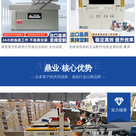
双室真空机商用大型食品包装机 全自动双仓抽真空熟食打包封口机
热收缩包装机五金配件包装盒塑封机 餐具日用品热收缩膜包装机
ADVANTAGE
鼎业·核心优势
— 众多客户的共同选择，成就行业口碑品牌 —
实力雄厚