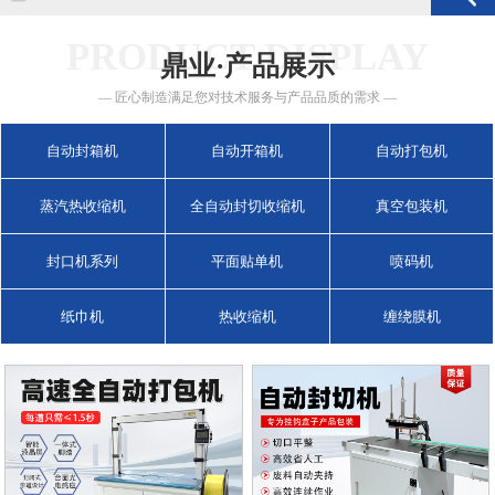
PRODUCT DISPLAY
鼎业·产品展示
— 匠心制造满足您对技术服务与产品品质的需求 —
自动封箱机
自动开箱机
自动打包机
蒸汽热收缩机
全自动封切收缩机
真空包装机
封口机系列
平面贴单机
喷码机
纸巾机
热收缩机
缠绕膜机