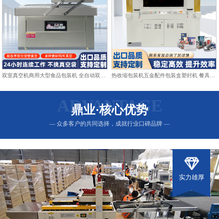
双室真空机商用大型食品包装机 全自动双仓抽真空熟食打包封口机
热收缩包装机五金配件包装盒塑封机 餐具日用品热收缩膜包装机
ADVANTAGE
鼎业·核心优势
— 众多客户的共同选择，成就行业口碑品牌 —
实力雄厚