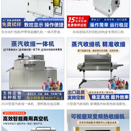
全自动打包机PP带纸箱捆扎机 一体式带道设计自动上带穿带
自动连续式封切机挂钩盒专用封口机
2020型蒸汽收缩一体机，塑料瓶化妆品椰子标签膜热收缩包装机
小型蒸汽收缩机 玻璃瓶外标签热收缩膜包装机化妆品饮料塑封机