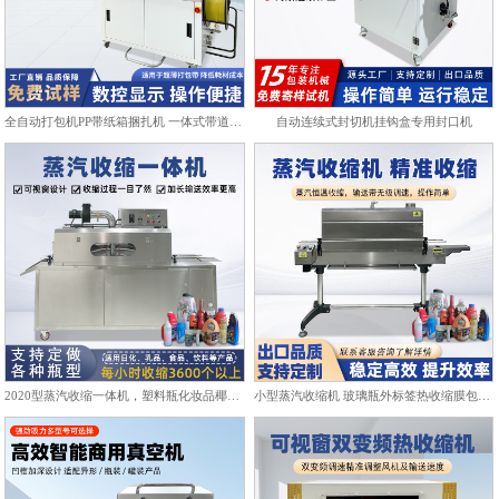
全自动打包机PP带纸箱捆扎机 一体式带道设计自动上带穿带
自动连续式封切机挂钩盒专用封口机
2020型蒸汽收缩一体机，塑料瓶化妆品椰子标签膜热收缩包装机
小型蒸汽收缩机 玻璃瓶外标签热收缩膜包装机化妆品饮料塑封机