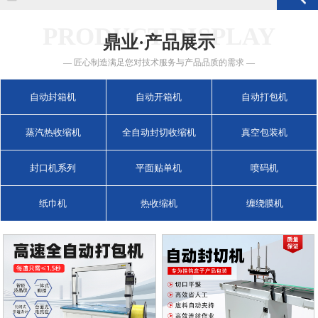
PRODUCT DISPLAY
鼎业·产品展示
— 匠心制造满足您对技术服务与产品品质的需求 —
自动封箱机
自动开箱机
自动打包机
蒸汽热收缩机
全自动封切收缩机
真空包装机
封口机系列
平面贴单机
喷码机
纸巾机
热收缩机
缠绕膜机