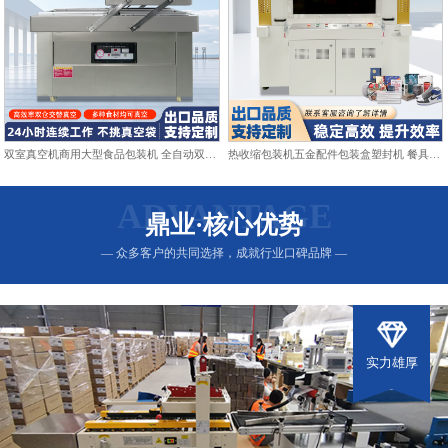
双室真空机商用大型食品包装机 全自动双仓抽真空熟食打包封口机
热收缩包装机五金配件包装盒塑封机 餐具日用品热收缩膜包装机
ADVANTAGE
鼎业·核心优势
— 众多客户的共同选择，成就行业口碑品牌 —
实力雄厚