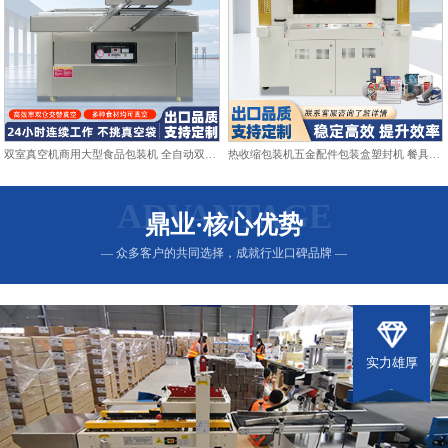
双室真空机商用大型食品包装机 全自动双仓抽真空熟食打包封口机
热收缩包装机五金配件包装盒塑封机 餐具日用品热收缩膜包装机
ADVANTAGE
鼎业·核心优势
— 众多客户的共同选择，成就行业口碑品牌 —
实力雄厚