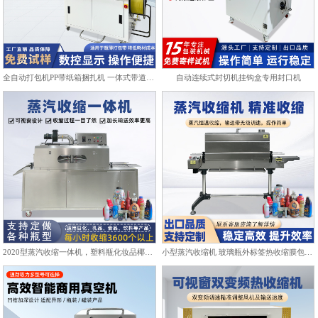
全自动打包机PP带纸箱捆扎机 一体式带道设计自动上带穿带
自动连续式封切机挂钩盒专用封口机
2020型蒸汽收缩一体机，塑料瓶化妆品椰子标签膜热收缩包装机
小型蒸汽收缩机 玻璃瓶外标签热收缩膜包装机化妆品饮料塑封机