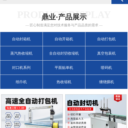
PRODUCT DISPLAY
鼎业·产品展示
— 匠心制造满足您对技术服务与产品品质的需求 —
自动封箱机
自动开箱机
自动打包机
蒸汽热收缩机
全自动封切收缩机
真空包装机
封口机系列
平面贴单机
喷码机
纸巾机
热收缩机
缠绕膜机