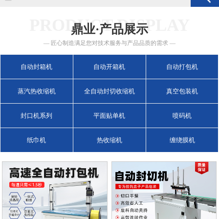
PRODUCT DISPLAY
鼎业·产品展示
— 匠心制造满足您对技术服务与产品品质的需求 —
自动封箱机
自动开箱机
自动打包机
蒸汽热收缩机
全自动封切收缩机
真空包装机
封口机系列
平面贴单机
喷码机
纸巾机
热收缩机
缠绕膜机