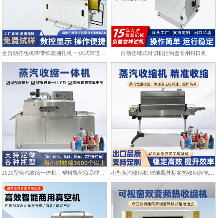
全自动打包机PP带纸箱捆扎机 一体式带道设计自动上带穿带
自动连续式封切机挂钩盒专用封口机
2020型蒸汽收缩一体机，塑料瓶化妆品椰子标签膜热收缩包装机
小型蒸汽收缩机 玻璃瓶外标签热收缩膜包装机化妆品饮料塑封机