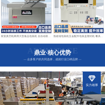
双室真空机商用大型食品包装机 全自动双仓抽真空熟食打包封口机
热收缩包装机五金配件包装盒塑封机 餐具日用品热收缩膜包装机
ADVANTAGE
鼎业·核心优势
— 众多客户的共同选择，成就行业口碑品牌 —
实力雄厚