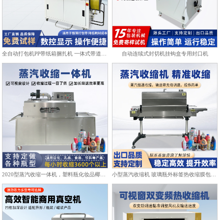
全自动打包机PP带纸箱捆扎机 一体式带道设计自动上带穿带
自动连续式封切机挂钩盒专用封口机
2020型蒸汽收缩一体机，塑料瓶化妆品椰子标签膜热收缩包装机
小型蒸汽收缩机 玻璃瓶外标签热收缩膜包装机化妆品饮料塑封机