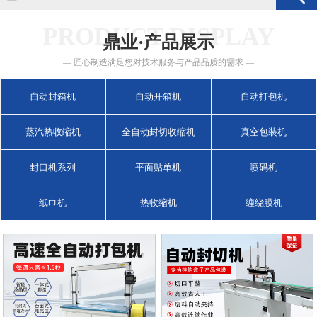
PRODUCT DISPLAY
鼎业·产品展示
— 匠心制造满足您对技术服务与产品品质的需求 —
自动封箱机
自动开箱机
自动打包机
蒸汽热收缩机
全自动封切收缩机
真空包装机
封口机系列
平面贴单机
喷码机
纸巾机
热收缩机
缠绕膜机